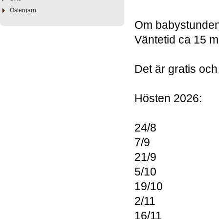
Östergarn
Om babystunden bl
Väntetid ca 15 m
Det är gratis oc
Hösten 2026:
24/8
7/9
21/9
5/10
19/10
2/11
16/11