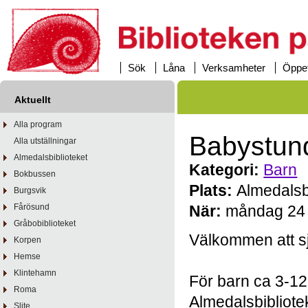
Sök
Låna
Verksamheter
Öppet
Aktuellt
Alla program
Babystund
Alla utställningar
Almedalsbiblioteket
Kategori:
Barn
Bokbussen
Plats:
Almedalsb
Burgsvik
Fårösund
När:
måndag 24 a
Gråbobiblioteket
Välkommen att s
Korpen
Hemse
Klintehamn
För barn ca 3-1
Roma
Almedalsbibliote
Slite