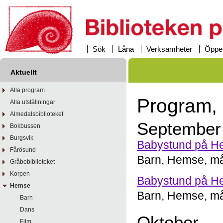
Sök
Låna
Verksamheter
Öppet
Aktuellt
Alla program
Program,
Alla utställningar
Almedalsbiblioteket
September
Bokbussen
Burgsvik
Babystund på He
Fårösund
Barn, Hemse, må
Gråbobiblioteket
Korpen
Babystund på He
Hemse
Barn, Hemse, må
Barn
Dans
Oktober
Film