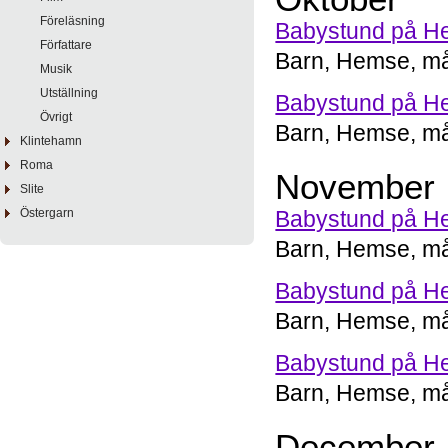
Föreläsning
Babystund på He
Författare
Barn, Hemse, må
Musik
Utställning
Babystund på He
Övrigt
Barn, Hemse, må
Klintehamn
Roma
November
Slite
Östergarn
Babystund på He
Barn, Hemse, må
Babystund på He
Barn, Hemse, må
Babystund på He
Barn, Hemse, må
December