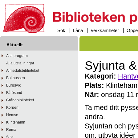
Sök
Låna
Verksamheter
Öppet
Aktuellt
Alla program
Syjunta &
Alla utställningar
Almedalsbiblioteket
Kategori:
Hantv
Bokbussen
Plats:
Klinteham
Burgsvik
Fårösund
När:
onsdag 11 
Gråbobiblioteket
Ta med ditt pysse
Korpen
Hemse
andra.
Klintehamn
Syjuntan och pyss
Roma
om, utbyta idéer 
Slite