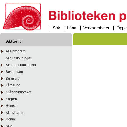
Sök
Låna
Verksamheter
Öppet
Aktuellt
Alla program
Alla utställningar
Almedalsbiblioteket
Bokbussen
Burgsvik
Fårösund
Gråbobiblioteket
Korpen
Hemse
Klintehamn
Roma
Slite