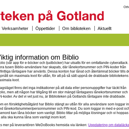
Oth
Verksamheter
Öppettider
Om biblioteken
Aktuellt
iktig information om Biblio
blio (vår app för e-böcker och ljudböcker) har utsatts för en omfattande cyberattack.
era tusen Biblio-användare har skapats, där lånekortsnummer och PIN-koder från
fintliga låntagare har använts. Dessa konton har lånat och återlämnat böcker tills 
pnått sin maximala kvot för utlån, för att på så sätt uppnå de drabbade bibliotekens
ximala kvot.
dagsläget finns det inga indikationer på att data eller personuppgifter har läckt från
blio, men att någon har tillgång till en stor mängd låntagares lånekortsnummer och
N-koder. Av det vi vet just nu, är Biblioteken på Gotlands låntagare inte drabbade.
m en försiktighetsåtgärd har Biblio stängt av utlån för alla användare som loggar i
d lånekortsnummer/personnummer och PIN-kod. Du som loggar in med e-post oc
senord kan låna böcker som vanligt. Biblio tittar på möjliga lösningar och vi hoppas
t alla ska kunna låna som vanligt inom kort.
s mer på leverantören WeDoBooks hemsida via länken:
Uppdatering om dataläck