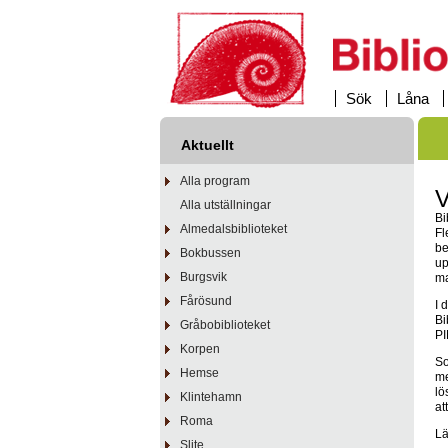
Sök
Låna
Aktuellt
Alla program
V
Alla utställningar
Bi
Almedalsbiblioteket
Fl
be
Bokbussen
up
Burgsvik
ma
Fårösund
I 
Bi
Gråbobiblioteket
PI
Korpen
So
Hemse
me
lö
Klintehamn
at
Roma
Lä
Slite