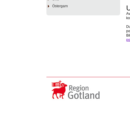
Östergarn
U
Av
ko
Du
po
Bi
po