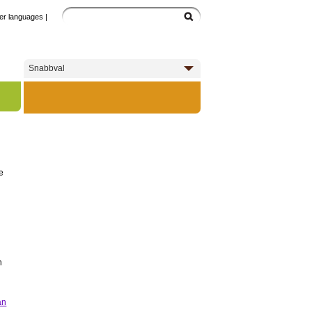
er languages
|
Snabbval
de
n
h
an