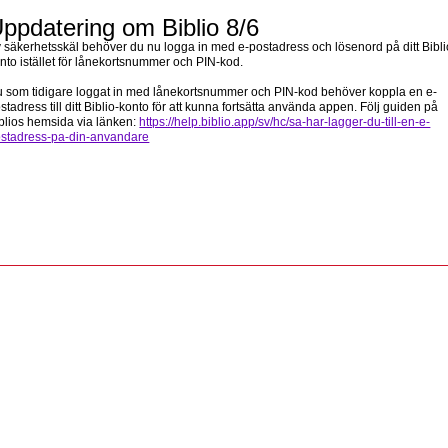
ppdatering om Biblio 8/6
 säkerhetsskäl behöver du nu logga in med e-postadress och lösenord på ditt Bibli
nto istället för lånekortsnummer och PIN-kod.
 som tidigare loggat in med lånekortsnummer och PIN-kod behöver koppla en e-
stadress till ditt Biblio-konto för att kunna fortsätta använda appen. Följ guiden på
blios hemsida via länken:
https://help.biblio.app/sv/hc/sa-har-lagger-du-till-en-e-
stadress-pa-din-anvandare