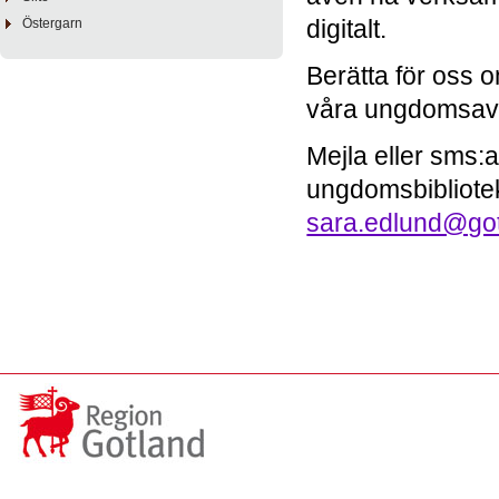
digitalt.
Östergarn
Berätta för oss 
våra ungdomsavde
Mejla eller sms:a
ungdomsbibliote
sara.edlund@got