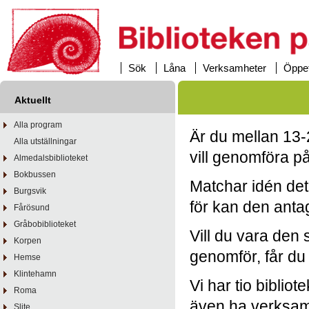
Sök
Låna
Verksamheter
Öppet
Aktuellt
Alla program
Är du mellan 13-
Alla utställningar
vill genomföra på
Almedalsbiblioteket
Bokbussen
Matchar idén det
Burgsvik
för kan den antag
Fårösund
Gråbobiblioteket
Vill du vara den 
Korpen
genomför, får du 
Hemse
Klintehamn
Vi har tio biblio
Roma
även ha verksamh
Slite