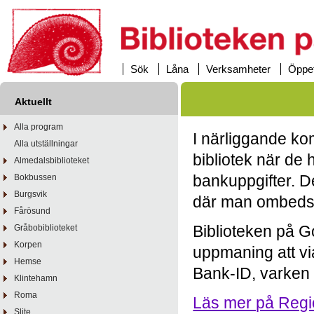
Sök
Låna
Verksamheter
Öppet
Aktuellt
Alla program
I närliggande k
Alla utställningar
bibliotek när de 
Almedalsbiblioteket
bankuppgifter. De
Bokbussen
Burgsvik
där man ombeds 
Fårösund
Biblioteken på G
Gråbobiblioteket
Korpen
uppmaning att vi
Hemse
Bank-ID, varken v
Klintehamn
Roma
Läs mer på Regi
Slite