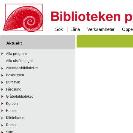
Sök
Låna
Verksamheter
Öppet
Aktuellt
Alla program
Alla utställningar
Almedalsbiblioteket
Bokbussen
Burgsvik
Fårösund
Gråbobiblioteket
Korpen
Hemse
Klintehamn
Roma
Slite