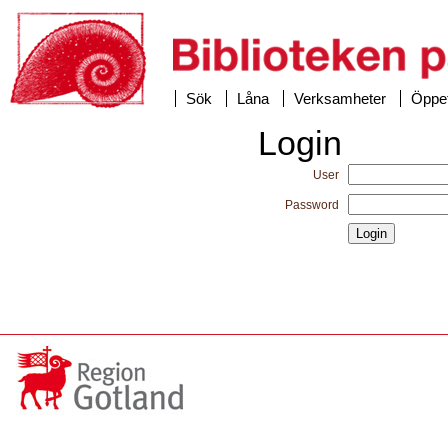
Sök
Låna
Verksamheter
Öppet
Login
User
Password