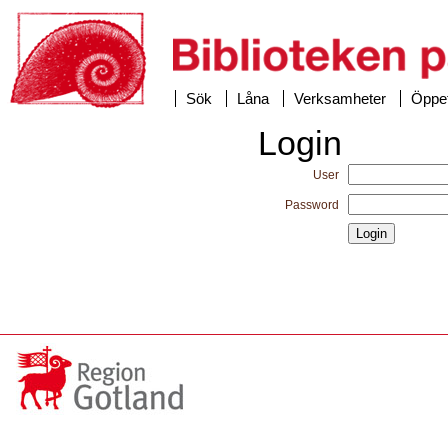
Sök
Låna
Verksamheter
Öppet
Login
User
Password