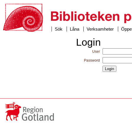
Sök
Låna
Verksamheter
Öppet
Login
User
Password