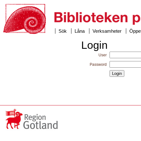
Sök
Låna
Verksamheter
Öppet
Login
User
Password