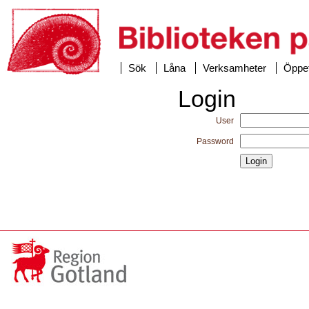
Sök
Låna
Verksamheter
Öppet
Login
User
Password