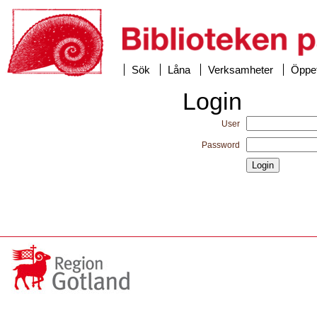
Sök
Låna
Verksamheter
Öppet
Login
User
Password