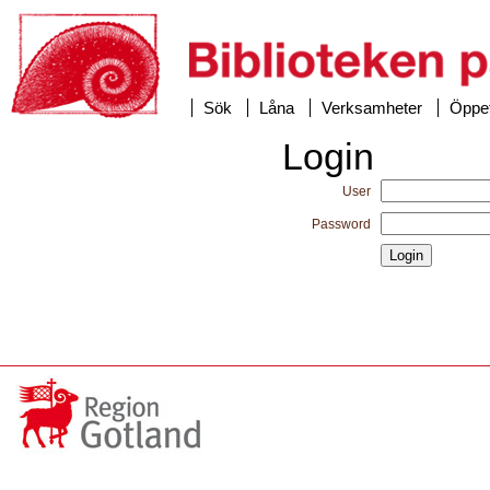
Sök
Låna
Verksamheter
Öppet
Login
User
Password