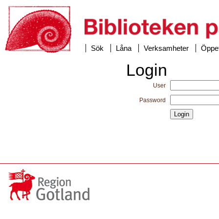
Sök
Låna
Verksamheter
Öppet
Login
User
Password