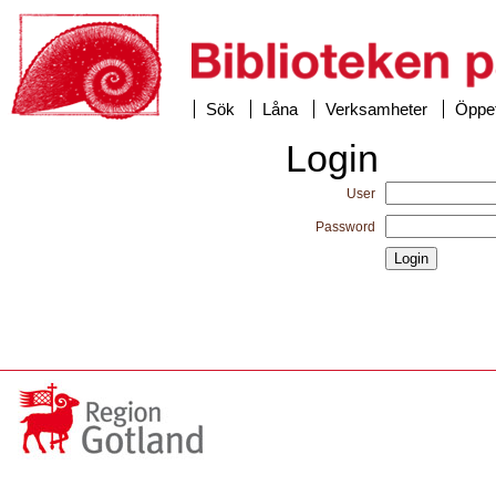
Sök
Låna
Verksamheter
Öppet
Login
User
Password