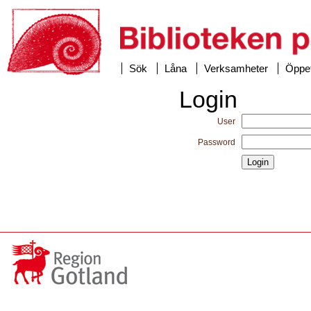
Sök
Låna
Verksamheter
Öppet
Login
User
Password