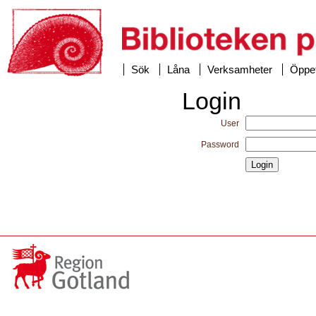
Sök
Låna
Verksamheter
Öppet
Login
User
Password