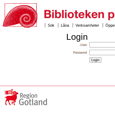
Sök
Låna
Verksamheter
Öppet
Login
User
Password