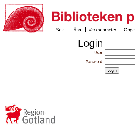
Sök
Låna
Verksamheter
Öppet
Login
User
Password