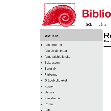
Sök
Låna
R
Aktuellt
This 
Alla program
Alla utställningar
Almedalsbiblioteket
Bokbussen
Burgsvik
Fårösund
Gråbobiblioteket
Korpen
Hemse
Klintehamn
Roma
Slite